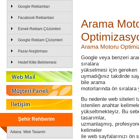
Google Reklamları
Facabook Reklamları
Arama Mot
Esnek Reklam Çözümleri
Optimizasy
Google Reklam Çözümleri
Arama Motoru Optimi
Pazar Araştırması
Google veya benzeri aram
Hedef Kitle Belirlemesi
sıralara
yükselmesi için gereken b
uymadığınız takdirde say
bile arama
motorlarında ön sıralara 
Bu nedenle web siteleri t
istenilen anahtar kelimel
yükseltmekteyiz. Bu se
tasarımlar,
Şehir Rehberim
uzmanlaşmış, profesyonel 
kelimeler
Adana Web Tasarım
ile web sayfalarınızı ön 