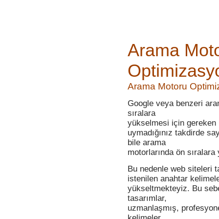
Burdur Web Tasarım
Bursa Web Tasarım
Arama Mot
Çanakkale Web Tasarım
Optimizasy
Çankırı Web Tasarım
Arama Motoru Optimi
Çorum Web Tasarım
Google veya benzeri aram
Denizli Web Tasarım
sıralara
Diyarbakır Web Tasarım
yükselmesi için gereken b
uymadığınız takdirde say
Edirne Web Tasarım
bile arama
motorlarında ön sıralara 
Elazığ Web Tasarım
Bu nedenle web siteleri t
Erzincan Web Tasarım
istenilen anahtar kelimel
yükseltmekteyiz. Bu se
Erzurum Web Tasarım
tasarımlar,
uzmanlaşmış, profesyonel 
Eskişehir Web Tasarım
kelimeler