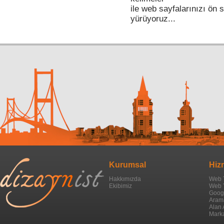
ile web sayfalarınızı ön 
Gaziantep Web Tasarım
yürüyoruz...
Giresun Web Tasarım
Gümüşhane Web Tasarım
Hakkari Web Tasarım
Hatay Web Tasarım
Isparta Web Tasarım
Mersin Web Tasarım
İstanbul Web Tasarım
İzmir Web Tasarım
Kurumsal
Hiz
Kars Web Tasarım
Hakkımızda
Web 
Ekibimiz
Web 
Kastamonu Web Tasarım
Googl
Aram
Kayseri Web Tasarım
Alan 
Marka