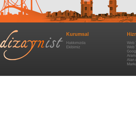
Bitlis Web Tasarım
Bolu Web Tasarım
Burdur Web Tasarım
Kurumsal
Hiz
Bursa Web Tasarım
Hakkımızda
Web 
Ekibimiz
Web 
Çanakkale Web Tasarım
Googl
Aram
Alan 
Çankırı Web Tasarım
Marka
Çorum Web Tasarım
Denizli Web Tasarım
Diyarbakır Web Tasarım
Edirne Web Tasarım
Elazığ Web Tasarım
Erzincan Web Tasarım