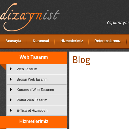
Yapılmayanı
Anasayfa
Kurumsal
Hizmetlerimiz
Referanslarımız
Blog
Web Tasarım
Web Tasarım
Broşür Web tasarımı
Kurumsal Web Tasarımı
Portal Web Tasarım
E-Ticaret Hizmetleri
Hizmetlerimiz